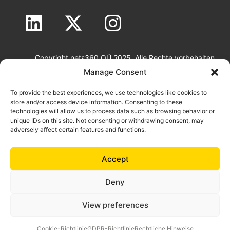
Copyright nets360 OÜ 2025. Alle Rechte vorbehalten
Rechtliche Hinweise
|
GDPR-Richtlinie
|
Cookie-Richtlinie
Manage Consent
To provide the best experiences, we use technologies like cookies to
store and/or access device information. Consenting to these
technologies will allow us to process data such as browsing behavior or
unique IDs on this site. Not consenting or withdrawing consent, may
adversely affect certain features and functions.
Accept
100% Made in Europe for Europe.
Deny
Die Produkte und Dienstleistungen von nets360 sind
ausschließlich
View preferences
für Unternehmen, NGOs und öffentliche Einrichtungen
konzipiert.
Cookie-Richtlinie
GDPR-Richtlinie
Rechtliche Hinweise