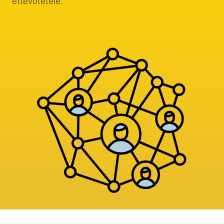
ettevõtetele.