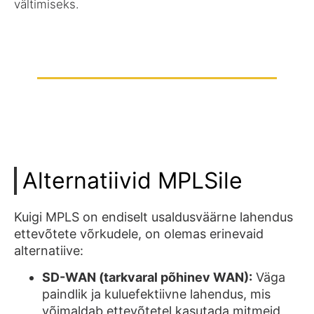
vältimiseks.
Alternatiivid MPLSile
Kuigi MPLS on endiselt usaldusväärne lahendus
ettevõtete võrkudele, on olemas erinevaid
alternatiive:
SD-WAN (tarkvaral põhinev WAN):
Väga
paindlik ja kuluefektiivne lahendus, mis
võimaldab ettevõtetel kasutada mitmeid