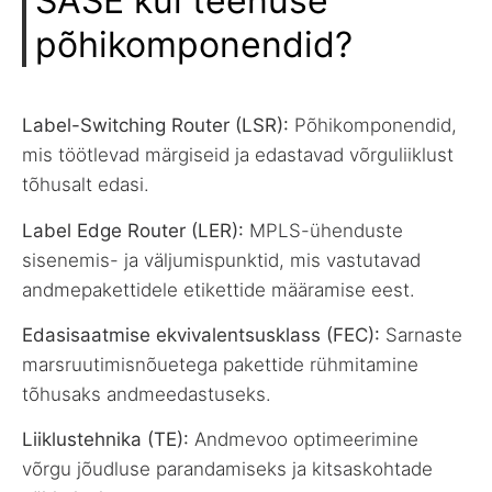
SASE kui teenuse
põhikomponendid?
Label-Switching Router (LSR):
Põhikomponendid,
mis töötlevad märgiseid ja edastavad võrguliiklust
tõhusalt edasi.
Label Edge Router (LER):
MPLS-ühenduste
sisenemis- ja väljumispunktid, mis vastutavad
andmepakettidele etikettide määramise eest.
Edasisaatmise ekvivalentsusklass (FEC):
Sarnaste
marsruutimisnõuetega pakettide rühmitamine
tõhusaks andmeedastuseks.
Liiklustehnika (TE):
Andmevoo optimeerimine
võrgu jõudluse parandamiseks ja kitsaskohtade