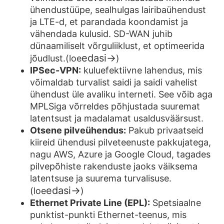
ühendustüüpe, sealhulgas lairibaühendust
ja LTE-d, et parandada koondamist ja
vähendada kulusid. SD-WAN juhib
dünaamiliselt võrguliiklust, et optimeerida
edasi→
jõudlust.
(loe
)
IPSec-VPN:
kuluefektiivne lahendus, mis
võimaldab turvalist saidi ja saidi vahelist
ühendust üle avaliku interneti. See võib aga
MPLSiga võrreldes põhjustada suuremat
latentsust ja madalamat usaldusväärsust.
Otsene pilveühendus:
Pakub privaatseid
kiireid ühendusi pilveteenuste pakkujatega,
nagu AWS, Azure ja Google Cloud, tagades
pilvepõhiste rakenduste jaoks väiksema
latentsuse ja suurema turvalisuse.
edasi→
(loe
)
Ethernet Private Line (EPL):
Spetsiaalne
punktist-punkti Ethernet-teenus, mis