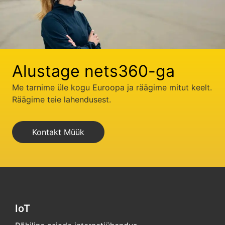
Alustage nets360-ga
Me tarnime üle kogu Euroopa ja räägime mitut keelt.
Räägime teie lahendusest.
Kontakt Müük
IoT