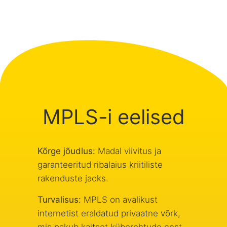
MPLS-i eelised
Kõrge jõudlus:
Madal viivitus ja
garanteeritud ribalaius kriitiliste
rakenduste jaoks.
Turvalisus:
MPLS on avalikust
internetist eraldatud privaatne võrk,
mis pakub kaitset küberohtude eest.