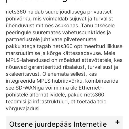
nets360 haldab suure jõudlusega privaatset
põhivõrku, mis võimaldab sujuvat ja turvalist
ühenduvust mitmes asukohas. Tänu otsesele
peeringule suuremates vahetuspunktides ja
partnerlustele juhtivate pilveteenuste
pakkujatega tagab nets360 optimeeritud liikluse
marsruutimise ja kõrge kättesaadavuse. Meie
MPLS-lahendused on mõeldud ettevõtetele, kes
nõuavad garanteeritud ribalaiust, turvalisust ja
skaleeritavust. Olenemata sellest, kas
integreerida MPLS hübriidvõrku, kombineerida
see SD-WANiga või minna üle Ethernet-
põhistele alternatiividele, pakub nets360
teadmisi ja infrastruktuuri, et toetada teie
võrguvajadusi.
Otsene juurdepääs Internetile