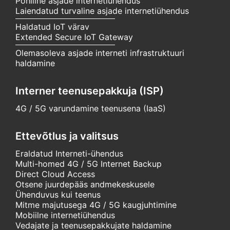
Põhiline asjade internetiühendus
Laiendatud turvaline asjade internetiühendus
Haldatud IoT värav
Extended Secure IoT Gateway
Olemasoleva asjade interneti infrastruktuuri
haldamine
Interner teenusepakkuja (ISP)
4G / 5G varundamine teenusena (IaaS)
Ettevõtlus ja valitsus
Eraldatud Interneti-ühendus
Multi-homed 4G / 5G Internet Backup
Direct Cloud Access
Otsene juurdepääs andmekeskusele
Ühenduvus kui teenus
Mitme majutusega 4G / 5G kaugjuhtimine
Mobiilne internetiühendus
Vedajate ja teenusepakkujate haldamine