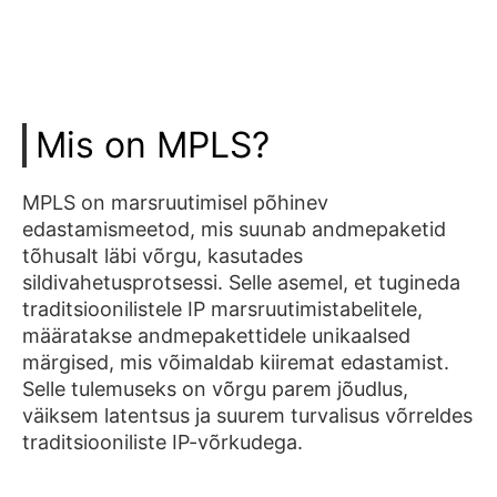
Mis on MPLS?
MPLS on marsruutimisel põhinev
edastamismeetod, mis suunab andmepaketid
tõhusalt läbi võrgu, kasutades
sildivahetusprotsessi. Selle asemel, et tugineda
traditsioonilistele IP marsruutimistabelitele,
määratakse andmepakettidele unikaalsed
märgised, mis võimaldab kiiremat edastamist.
Selle tulemuseks on võrgu parem jõudlus,
väiksem latentsus ja suurem turvalisus võrreldes
traditsiooniliste IP-võrkudega.