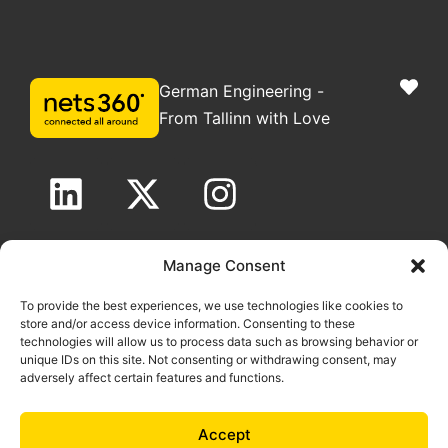
German Engineering -
From Tallinn with Love
Autoriõigus nets360 OÜ 2025. Kõik õigused kaitstud
Manage Consent
Õiguslik avalikustamine
|
GDPR-poliitika
|
Küpsisepoliitika
To provide the best experiences, we use technologies like cookies to
store and/or access device information. Consenting to these
technologies will allow us to process data such as browsing behavior or
unique IDs on this site. Not consenting or withdrawing consent, may
adversely affect certain features and functions.
Accept