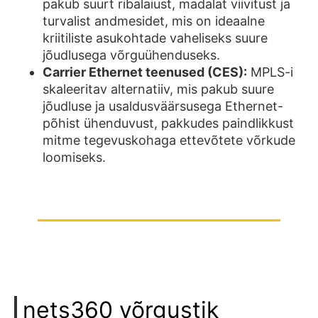
pakub suurt ribalaiust, madalat viivitust ja
turvalist andmesidet, mis on ideaalne
kriitiliste asukohtade vaheliseks suure
jõudlusega võrguühenduseks.
Carrier Ethernet teenused (CES):
MPLS-i
skaleeritav alternatiiv, mis pakub suure
jõudluse ja usaldusväärsusega Ethernet-
põhist ühenduvust, pakkudes paindlikkust
mitme tegevuskohaga ettevõtete võrkude
loomiseks.
nets360 võrgustik