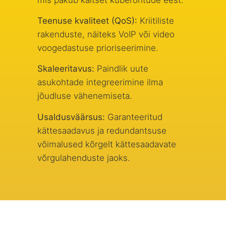
Teenuse kvaliteet (QoS):
Kriitiliste
rakenduste, näiteks VoIP või video
voogedastuse prioriseerimine.
Skaleeritavus:
Paindlik uute
asukohtade integreerimine ilma
jõudluse vähenemiseta.
Usaldusväärsus:
Garanteeritud
kättesaadavus ja redundantsuse
võimalused kõrgelt kättesaadavate
võrgulahenduste jaoks.