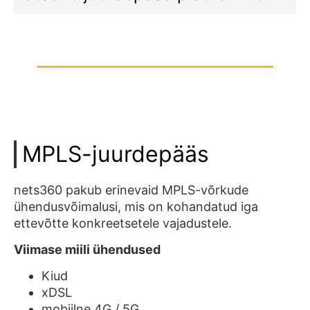
MPLS-juurdepääs
nets360 pakub erinevaid MPLS-võrkude
ühendusvõimalusi, mis on kohandatud iga
ettevõtte konkreetsetele vajadustele.
Viimase miili ühendused
Kiud
xDSL
mobiilne 4G / 5G