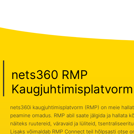
nets360 RMP
Kaugjuhtimisplatvorm
nets360i kaugjuhtimisplatvorm (RMP) on meie hall
peamine omadus. RMP abil saate jälgida ja hallata k
näiteks ruutereid, väravaid ja lüliteid, tsentraliseerit
Lisaks võimaldab RMP Connect teil hõlpsasti otse 