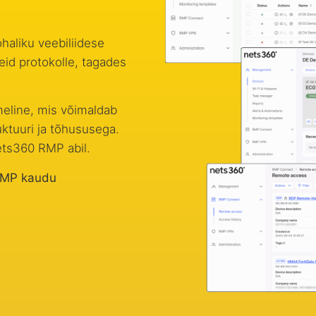
aliku veebiliidese
id protokolle, tagades
meline, mis võimaldab
uktuuri ja tõhususega.
ets360 RMP abil.
 RMP kaudu