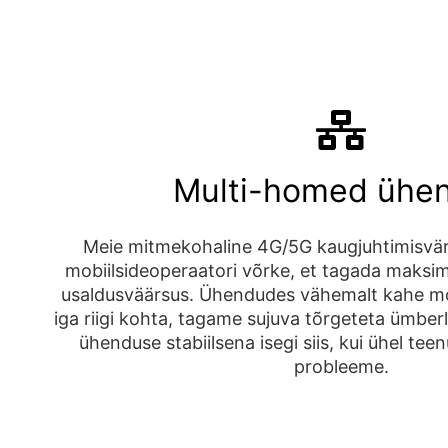
Multi-homed ühe
Meie mitmekohaline 4G/5G kaugjuhtimisvä
mobiilsideoperaatori võrke, et tagada maksi
usaldusväärsus. Ühendudes vähemalt kahe mo
iga riigi kohta, tagame sujuva tõrgeteta ümberlü
ühenduse stabiilsena isegi siis, kui ühel tee
probleeme.