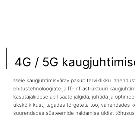
4G / 5G kaugjuhtimis
Meie kaugjuhtimisvärav pakub terviklikku lahendu
ehitustehnoloogiate ja IT-infrastruktuuri kaugjuhti
kasutajaliidese abil saate jälgida, juhtida ja opti
ükskõik kust, tagades tõrgeteta töö, vähendades ko
suurendades süsteemide haldamise üldist tõhusus