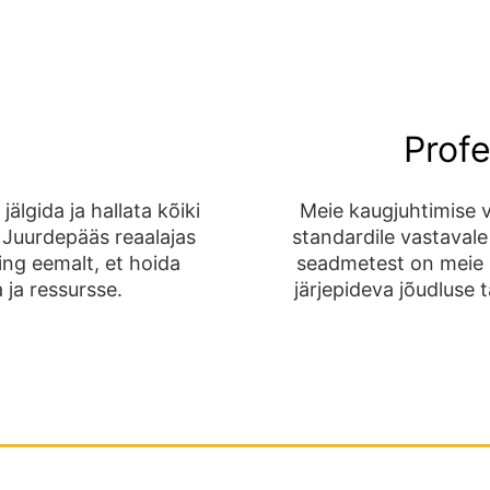
e
Profe
älgida ja hallata kõiki
Meie kaugjuhtimise v
Juurdepääs reaalajas
standardile vastavale 
ing eemalt, et hoida
seadmetest on meie 
 ja ressursse.
järjepideva jõudluse 