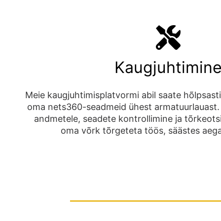
Kaugjuhtimin
Meie kaugjuhtimisplatvormi abil saate hõlpsasti j
oma nets360-seadmeid ühest armatuurlauast. 
andmetele, seadete kontrollimine ja tõrkeots
oma võrk tõrgeteta töös, säästes aega