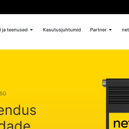
 ja teenused
Kasutusjuhtumid
Partner
ne
 5G
endus
ndade