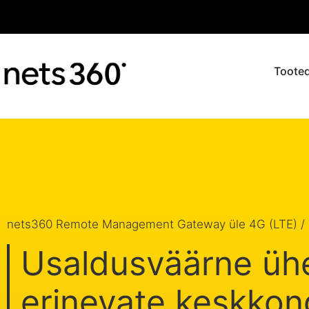
Tooted
nets360 Remote Management Gateway üle 4G (LTE) /
Usaldusväärne üh
erinevate keskko