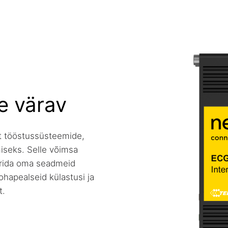
e värav
st tööstussüsteemide,
miseks. Selle võimsa
meerida oma seadmeid
hapealseid külastusi ja
t.