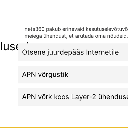
nets360 pakub erinevaid kasutuselevõtuvõim
meiega ühendust, et arutada oma nõudeid
lused
Otsene juurdepääs Internetile
APN võrgustik
APN võrk koos Layer-2 ühendus