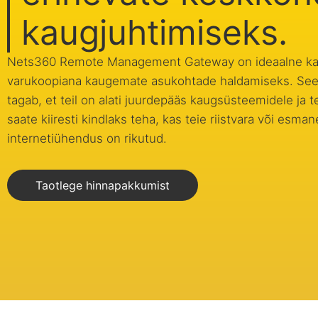
kaugjuhtimiseks.
Nets360 Remote Management Gateway on ideaalne k
varukoopiana kaugemate asukohtade haldamiseks. Se
tagab, et teil on alati juurdepääs kaugsüsteemidele ja t
saate kiiresti kindlaks teha, kas teie riistvara või esman
internetiühendus on rikutud.
Taotlege hinnapakkumist