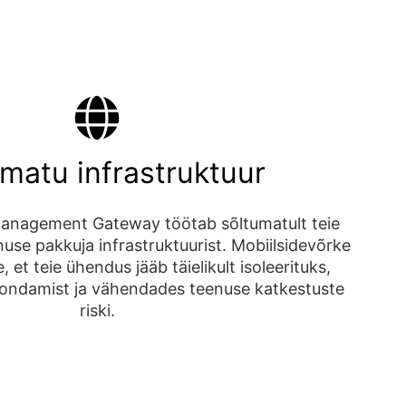
matu infrastruktuur
nagement Gateway töötab sõltumatult teie
use pakkuja infrastruktuurist. Mobiilsidevõrke
et teie ühendus jääb täielikult isoleerituks,
oondamist ja vähendades teenuse katkestuste
riski.