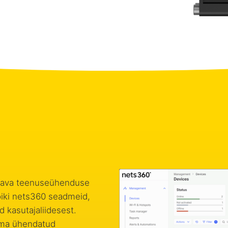
atava teenuseühenduse
õiki nets360 seadmeid,
ud kasutajaliidesest.
oma ühendatud