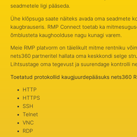
seadmetele ligi pääseda.
Ühe klõpsuga saate näiteks avada oma seadmete koh
kaugbrauseris. RMP Connect toetab ka mitmesuguse
õmblusteta kaughoolduse nagu kunagi varem.
Meie RMP platvorm on täielikult mitme rentniku või
nets360 partneritel hallata oma keskkondi selge str
Lihtsustage oma tegevust ja suurendage kontrolli n
Toetatud protokollid kaugjuurdepääsuks nets360
HTTP
HTTPS
SSH
Telnet
VNC
RDP