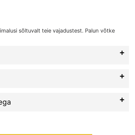
alusi sõltuvalt teie vajadustest. Palun võtke
.
ega