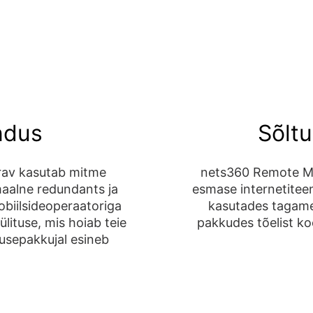
ndus
Sõltu
rav kasutab mitme
nets360 Remote Ma
maalne redundants ja
esmase internetiteen
biilsideoperaatoriga
kasutades tagame, 
lituse, mis hoiab teie
pakkudes tõelist k
nusepakkujal esineb