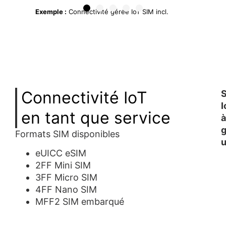
Exemple :
Connectivité gérée IoT SIM incl.
E
c
Sécurité des points finaux et sécurité complète
S
du réseau central
Connectivité IoT
S
I
en tant que service
à
g
Formats SIM disponibles
u
eUICC eSIM
2FF Mini SIM
3FF Micro SIM
4FF Nano SIM
MFF2 SIM embarqué