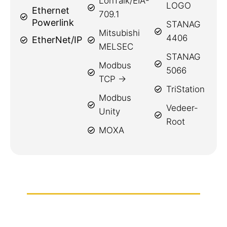
LonTalk/EIA-
LOGO
Ethernet
709.1
Powerlink
STANAG
Mitsubishi
4406
EtherNet/IP
MELSEC
STANAG
Modbus
5066
TCP →
TriStation
Modbus
Vedeer-
Unity
Root
MOXA