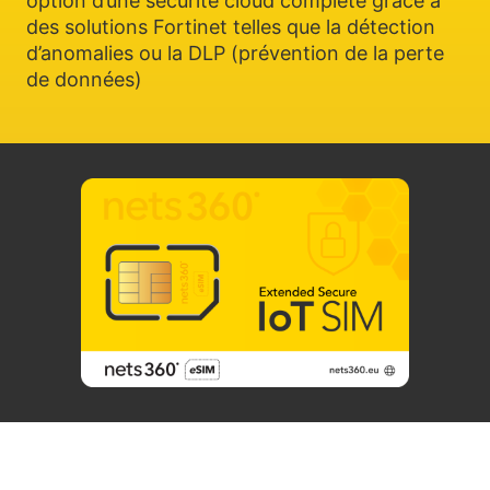
option d’une sécurité cloud complète grâce à
des solutions Fortinet telles que la détection
d’anomalies ou la DLP (prévention de la perte
de données)