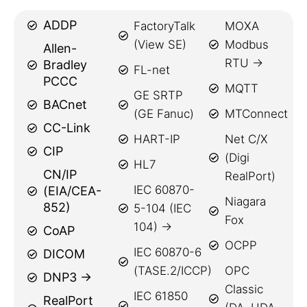
ADDP
FactoryTalk
MOXA
(View SE)
Modbus
Allen-
RTU →
Bradley
FL-net
PCCC
MQTT
GE SRTP
BACnet
(GE Fanuc)
MTConnect
CC-Link
HART-IP
Net C/X
CIP
(Digi
HL7
CN/IP
RealPort)
IEC 60870-
(EIA/CEA-
Niagara
852)
5-104 (IEC
Fox
104) →
CoAP
OCPP
IEC 60870-6
DICOM
(TASE.2/ICCP)
OPC
DNP3 →
Classic
IEC 61850
RealPort