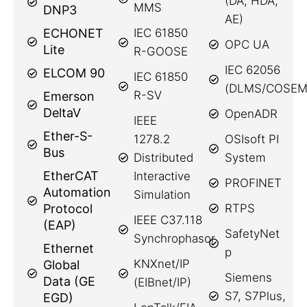
(DA, HDA,
MMS
DNP3
AE)
ECHONET
IEC 61850
OPC UA
Lite
R-GOOSE
IEC 62056
ELCOM 90
IEC 61850
(DLMS/COSEM
R-SV
Emerson
DeltaV
OpenADR
IEEE
Ether-S-
1278.2
OSIsoft PI
Bus
Distributed
System
EtherCAT
Interactive
PROFINET
Automation
Simulation
Protocol
RTPS
IEEE C37.118
(EAP)
SafetyNet
Synchrophasor
Ethernet
p
KNXnet/IP
Global
Siemens
Data (GE
(EIBnet/IP)
S7, S7Plus,
EGD)