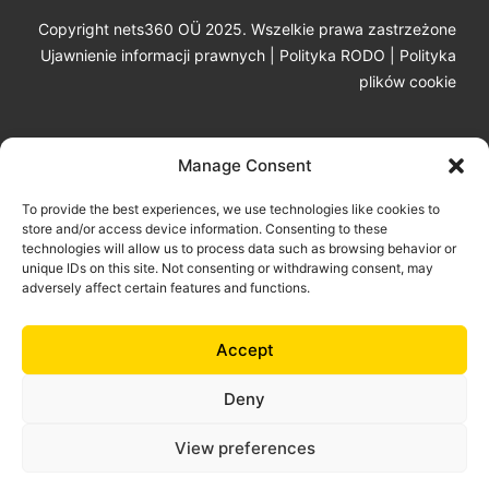
Copyright nets360 OÜ 2025. Wszelkie prawa zastrzeżone
Ujawnienie informacji prawnych
|
Polityka RODO
|
Polityka
plików cookie
Manage Consent
To provide the best experiences, we use technologies like cookies to
store and/or access device information. Consenting to these
technologies will allow us to process data such as browsing behavior or
unique IDs on this site. Not consenting or withdrawing consent, may
adversely affect certain features and functions.
100% Made in Europe dla Europy.
Produkty i usługi nets360 są przeznaczone wyłącznie
dla przedsiębiorstw, organizacji pozarządowych i instytucji
Accept
publicznych.
Deny
View preferences