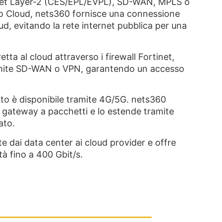
rnet Layer-2 (CES/EPL/EVPL), SD-WAN, MPLS o
o Cloud, nets360 fornisce una connessione
oud, evitando la rete internet pubblica per una
ta al cloud attraverso i firewall Fortinet,
ramite SD-WAN o VPN, garantendo un accesso
vato è disponibile tramite 4G/5G. nets360
l gateway a pacchetti e lo estende tramite
ato.
 dai data center ai cloud provider e offre
tà fino a 400 Gbit/s.