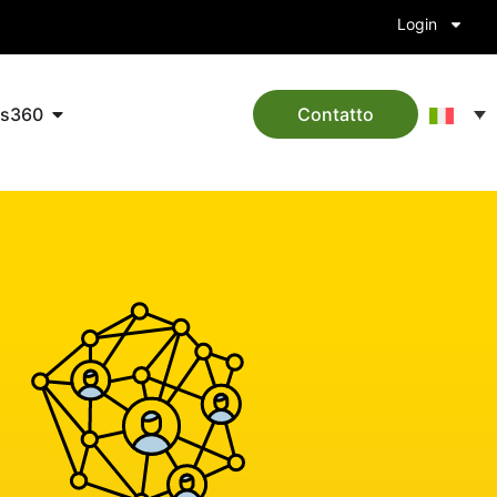
Login
ts360
Contatto