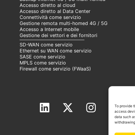
Accesso diretto al cloud
Accesso diretto al Data Center
Connettività come servizio
Gestione remota multi-homed 4G / 5G
Accesso a Internet mobile
Gestione dei vettori e dei fornitori
SD-WAN come servizio
Ethernet su WAN come servizio
SASE come servizio
MPLS come servizio
Firewall come servizio (FWaaS)
To provide t
In
access devic
data such as
withdrawing