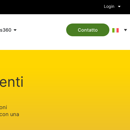
Login
ts360
Contatto
enti
oni
, con una