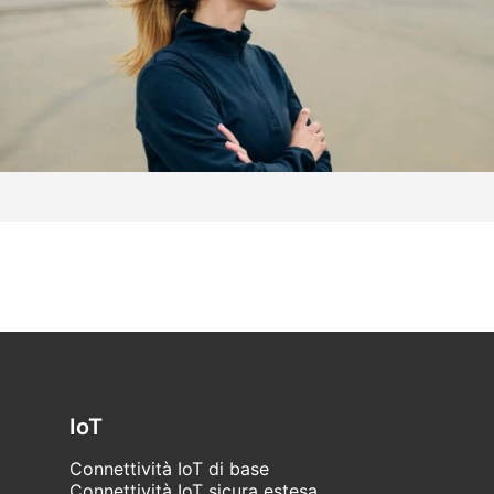
IoT
Connettività IoT di base
Connettività IoT sicura estesa