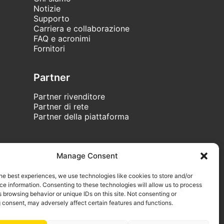
Notizie
Supporto
Carriera e collaborazione
FAQ e acronimi
Fornitori
Partner
Partner rivenditore
Partner di rete
Partner della piattaforma
Manage Consent
Copyright nets360 OÜ 2025. Tutti i diritti riservati
he best experiences, we use technologies like cookies to store and/or
formativa legale
|
Informativa GDPR
|
Informativa sui cookie
e information. Consenting to these technologies will allow us to process
 browsing behavior or unique IDs on this site. Not consenting or
 consent, may adversely affect certain features and functions.
100% Made in Europe per l’Europa.