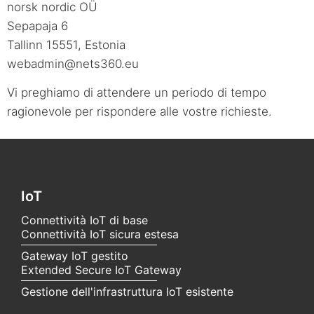
norsk nordic OÜ
Sepapaja 6
Tallinn 15551, Estonia
webadmin@nets360.eu
Vi preghiamo di attendere un periodo di tempo
ragionevole per rispondere alle vostre richieste.
IoT
Connettività IoT di base
Connettività IoT sicura estesa
Gateway IoT gestito
Extended Secure IoT Gateway
Gestione dell'infrastruttura IoT esistente