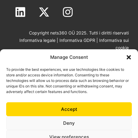
Copyright nets360 OÜ 2025. Tutti i diritti riservati
Informativa legale
|
Informativa GDPR
|
Informativa sui
cookie
Manage Consent
To provide the best experiences, we use technologies like cookies to
store and/or access device information. Consenting to these
technologies will allow us to process data such as browsing behavior or
unique IDs on this site. Not consenting or withdrawing consent, may
adversely affect certain features and functions.
100% Made in Europe per l’Europa.
Accept
I prodotti e i servizi di nets360 sono progettati
esclusivamente
Deny
per imprese, ONG e istituzioni pubbliche.
View preferences