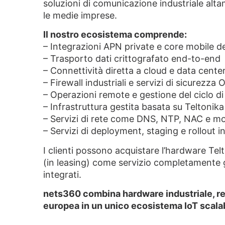
soluzioni di comunicazione industriale altame
le medie imprese.
Il nostro ecosistema comprende:
– Integrazioni APN private e core mobile d
– Trasporto dati crittografato end-to-end
– Connettività diretta a cloud e data cente
– Firewall industriali e servizi di sicurezza 
– Operazioni remote e gestione del ciclo di v
– Infrastruttura gestita basata su Teltoni
– Servizi di rete come DNS, NTP, NAC e m
– Servizi di deployment, staging e rollout i
I clienti possono acquistare l’hardware T
(in leasing) come servizio completamente 
integrati.
nets360 combina hardware industriale, ret
europea in un unico ecosistema IoT scalab