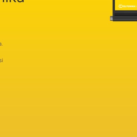
a.
si