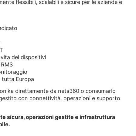
nte flessibili, scalabili e sicure per le aziende e
edicato
r
OT
ita dei dispositivi
ka RMS
onitoraggio
n tutta Europa
eltonika direttamente da nets360 o consumarlo
gestito con connettività, operazioni e supporto
e sicura, operazioni gestite e infrastruttura
ile.