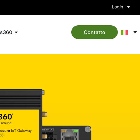
Login
ts360
Contatto