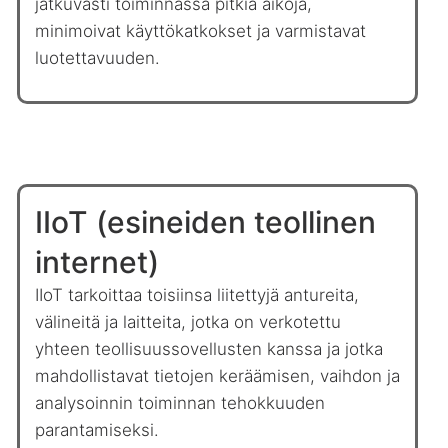
jatkuvasti toiminnassa pitkiä aikoja,
minimoivat käyttökatkokset ja varmistavat
luotettavuuden.
IIoT (esineiden teollinen
internet)
IIoT tarkoittaa toisiinsa liitettyjä antureita,
välineitä ja laitteita, jotka on verkotettu
yhteen teollisuussovellusten kanssa ja jotka
mahdollistavat tietojen keräämisen, vaihdon ja
analysoinnin toiminnan tehokkuuden
parantamiseksi.