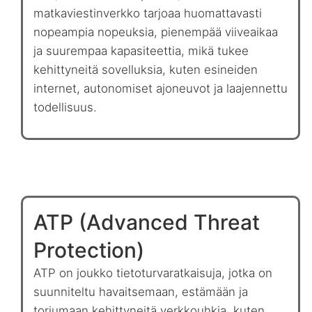
matkaviestinverkko tarjoaa huomattavasti
nopeampia nopeuksia, pienempää viiveaikaa
ja suurempaa kapasiteettia, mikä tukee
kehittyneitä sovelluksia, kuten esineiden
internet, autonomiset ajoneuvot ja laajennettu
todellisuus.
ATP (Advanced Threat
Protection)
ATP on joukko tietoturvaratkaisuja, jotka on
suunniteltu havaitsemaan, estämään ja
torjumaan kehittyneitä verkkouhkia, kuten