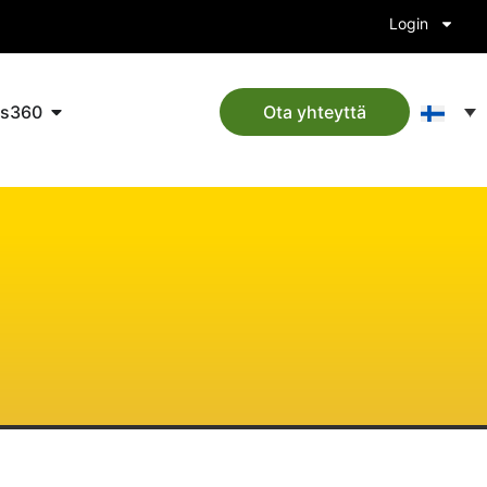
Login
ts360
Ota yhteyttä