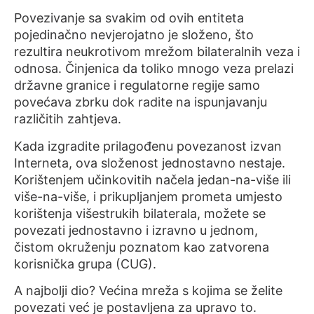
Povezivanje sa svakim od ovih entiteta
pojedinačno nevjerojatno je složeno, što
rezultira neukrotivom mrežom bilateralnih veza i
odnosa. Činjenica da toliko mnogo veza prelazi
državne granice i regulatorne regije samo
povećava zbrku dok radite na ispunjavanju
različitih zahtjeva.
Kada izgradite prilagođenu povezanost izvan
Interneta, ova složenost jednostavno nestaje.
Korištenjem učinkovitih načela jedan-na-više ili
više-na-više, i prikupljanjem prometa umjesto
korištenja višestrukih bilaterala, možete se
povezati jednostavno i izravno u jednom,
čistom okruženju poznatom kao zatvorena
korisnička grupa (CUG).
A najbolji dio? Većina mreža s kojima se želite
povezati već je postavljena za upravo to.