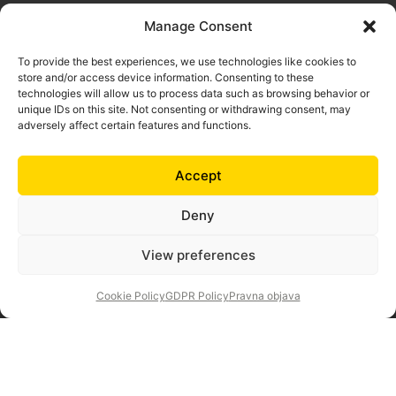
Autorska prava nets360 OÜ 2025. Sva prava pridržana.
Manage Consent
Pravno otkrivanje
|
Politika GDPR
|
Politika kolačića
To provide the best experiences, we use technologies like cookies to
store and/or access device information. Consenting to these
technologies will allow us to process data such as browsing behavior or
unique IDs on this site. Not consenting or withdrawing consent, may
adversely affect certain features and functions.
Accept
Deny
100% Proizvedeno u Europi za Europu.
Proizvodi i usluge tvrtke nets360 dizajnirani su isključivo
View preferences
za poslovna poduzeća, nevladine organizacije i javne
ustanove.
Cookie Policy
GDPR Policy
Pravna objava