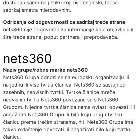
dostupan samo na jeziku koji nije engleski, taj se
sadržaj smatra mjerodavnim.
Odricanje od odgovornosti
za sadržaj treće strane
nets360 nije odgovoran za informacije koje objavljuju ili
šire treće strane, poput partnera i preprodavača.
nets360
Naziv grupe/robne marke nets360
Nets360 Grupa odnosi se na europsku organizaciju ili
na jednu ili više tvrtki članica. Nets360 se sastoji od
zasebnih, neovisnih tvrtki. Tvrtke članice mreže
neovisnih tvrtki Nets360 povezane su s Nets360
Grupom. Nijedna tvrtka članica nema ovlasti obvezati ili
angažirati Nets360 Grupu ili bilo koju drugu tvrtku
članicu prema trećim stranama, niti Nets360 Grupa ima
takvo ovlaštenje obvezati ili angažirati bilo koju tvrtku
članicu.