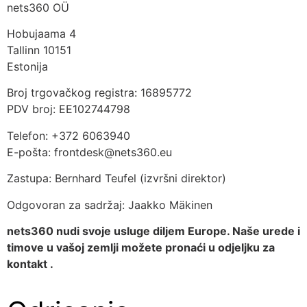
nets360 OÜ
Hobujaama 4
Tallinn 10151
Estonija
Broj trgovačkog registra: 16895772
PDV broj: EE102744798
Telefon: +372 6063940
E-pošta: frontdesk@nets360.eu
Zastupa: Bernhard Teufel (izvršni direktor)
Odgovoran za sadržaj: Jaakko Mäkinen
nets360 nudi svoje usluge diljem Europe. Naše urede i
timove u vašoj zemlji možete pronaći u odjeljku
za
kontakt
.