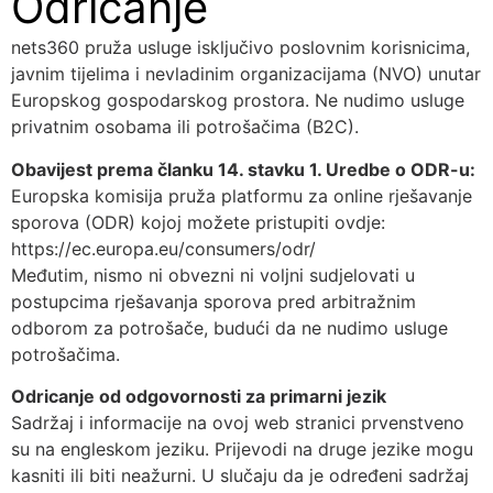
Odricanje
nets360 pruža usluge isključivo poslovnim korisnicima,
javnim tijelima i nevladinim organizacijama (NVO) unutar
Europskog gospodarskog prostora. Ne nudimo usluge
privatnim osobama ili potrošačima (B2C).
Obavijest prema članku 14. stavku 1. Uredbe o ODR-u:
Europska komisija pruža platformu za online rješavanje
sporova (ODR) kojoj možete pristupiti ovdje:
https://ec.europa.eu/consumers/odr/
Međutim, nismo ni obvezni ni voljni sudjelovati u
postupcima rješavanja sporova pred arbitražnim
odborom za potrošače, budući da ne nudimo usluge
potrošačima.
Odricanje od odgovornosti za primarni jezik
Sadržaj i informacije na ovoj web stranici prvenstveno
su na engleskom jeziku. Prijevodi na druge jezike mogu
kasniti ili biti neažurni. U slučaju da je određeni sadržaj