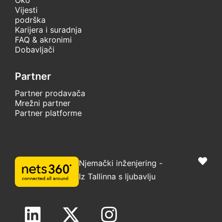
Vijesti
podrška
Karijera i suradnja
FAQ & akronimi
Dobavljači
Partner
Partner prodavača
Mrežni partner
Partner platforme
Njemački inženjering -
Iz Tallinna s ljubavlju