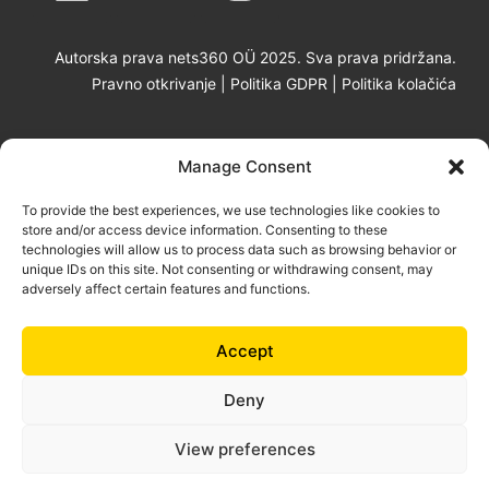
Autorska prava nets360 OÜ 2025. Sva prava pridržana.
Pravno otkrivanje
|
Politika GDPR
|
Politika kolačića
Manage Consent
To provide the best experiences, we use technologies like cookies to
store and/or access device information. Consenting to these
technologies will allow us to process data such as browsing behavior or
unique IDs on this site. Not consenting or withdrawing consent, may
adversely affect certain features and functions.
100% Proizvedeno u Europi za Europu.
Proizvodi i usluge tvrtke nets360 dizajnirani su isključivo
za poslovna poduzeća, nevladine organizacije i javne
Accept
ustanove.
Deny
View preferences