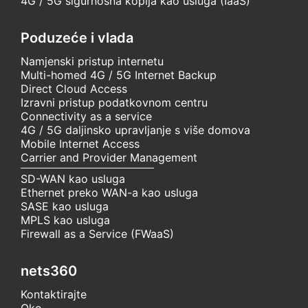
4G / 5G sigurnosna kopija kao usluga (IaaS)
Poduzeće i vlada
Namjenski pristup internetu
Multi-homed 4G / 5G Internet Backup
Direct Cloud Access
Izravni pristup podatkovnom centru
Connectivity as a service
4G / 5G daljinsko upravljanje s više domova
Mobile Internet Access
Carrier and Provider Management
SD-WAN kao usluga
Ethernet preko WAN-a kao usluga
SASE kao usluga
MPLS kao usluga
Firewall as a Service (FWaaS)
nets360
Kontaktirajte
Oko