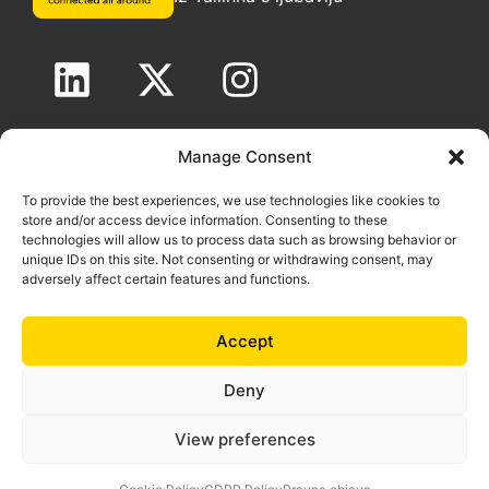
Autorska prava nets360 OÜ 2025. Sva prava pridržana.
Manage Consent
Pravno otkrivanje
|
Politika GDPR
|
Politika kolačića
To provide the best experiences, we use technologies like cookies to
store and/or access device information. Consenting to these
technologies will allow us to process data such as browsing behavior or
unique IDs on this site. Not consenting or withdrawing consent, may
adversely affect certain features and functions.
Accept
Deny
100% Proizvedeno u Europi za Europu.
Proizvodi i usluge tvrtke nets360 dizajnirani su isključivo
View preferences
za poslovna poduzeća, nevladine organizacije i javne
ustanove.