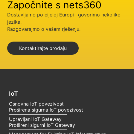
Započnite s nets360
Dostavljamo po cijeloj Europi i govorimo nekoliko
jezika.
Razgovarajmo o vašem rješenju.
Kontaktirajte prodaju
IoT
Osnovna IoT povezivost
Proširena sigurna IoT povezivost
Upravljani IoT Gateway
Prošireni sigurni IoT Gateway