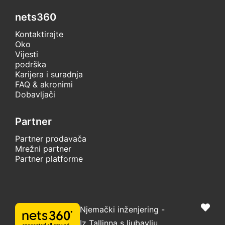
nets360
Kontaktirajte
Oko
Vijesti
podrška
Karijera i suradnja
FAQ & akronimi
Dobavljači
Partner
Partner prodavača
Mrežni partner
Partner platforme
Njemački inženjering -
Iz Tallinna s ljubavlju