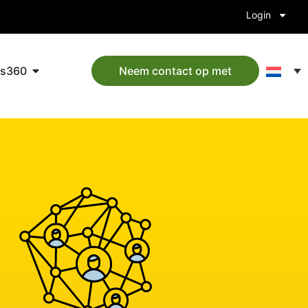
Login
ts360
Neem contact op met