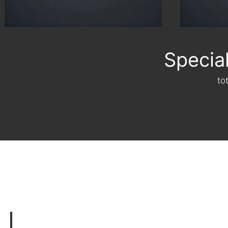
Specia
to