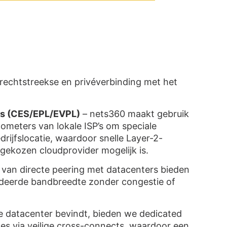
echtstreekse en privéverbinding met het
:
ers (CES/EPL/EVPL)
– nets360 maakt gebruik
lometers van lokale ISP’s om speciale
drijfslocatie, waardoor snelle Layer-2-
 gekozen cloudprovider mogelijk is.
van directe peering met datacenters bieden
ndeerde bandbreedte zonder congestie of
ie datacenter bevindt, bieden we dedicated
es via veilige cross-connects, waardoor een