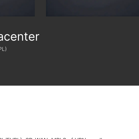
acenter
PL)