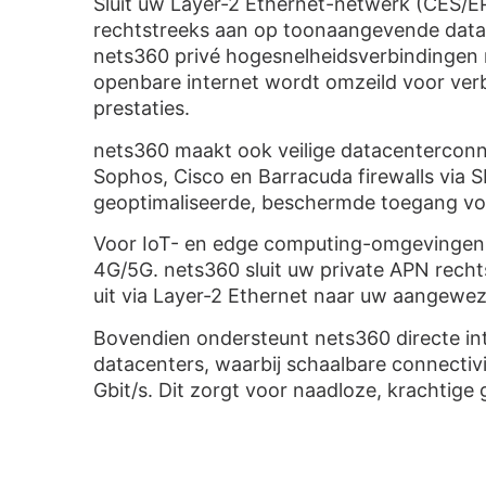
Sluit uw Layer-2 Ethernet-netwerk (CES/
rechtstreeks aan op toonaangevende datac
nets360 privé hogesnelheidsverbindingen 
openbare internet wordt omzeild voor ver
prestaties.
nets360 maakt ook veilige datacenterconnec
Sophos, Cisco en Barracuda firewalls via
geoptimaliseerde, beschermde toegang vo
Voor IoT- en edge computing-omgevingen i
4G/5G. nets360 sluit uw private APN rech
uit via Layer-2 Ethernet naar uw aangewe
Bovendien ondersteunt nets360 directe in
datacenters, waarbij schaalbare connecti
Gbit/s. Dit zorgt voor naadloze, krachtige