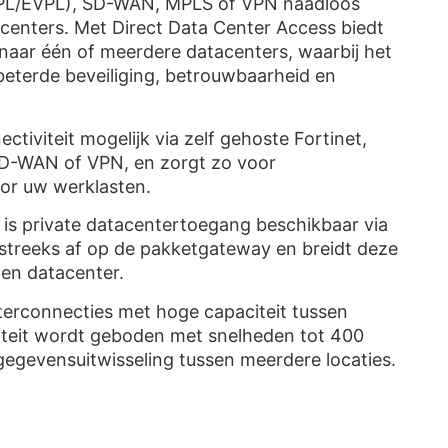
EPL/EVPL), SD-WAN, MPLS of VPN naadloos
enters. Met Direct Data Center Access biedt
naar één of meerdere datacenters, waarbij het
beterde beveiliging, betrouwbaarheid en
tiviteit mogelijk via zelf gehoste Fortinet,
 SD-WAN of VPN, en zorgt zo voor
or uw werklasten.
s private datacentertoegang beschikbaar via
tstreeks af op de pakketgateway en breidt deze
zen datacenter.
terconnecties met hoge capaciteit tussen
viteit wordt geboden met snelheden tot 400
 gegevensuitwisseling tussen meerdere locaties.