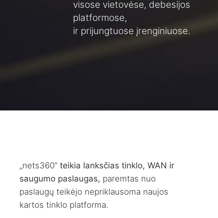
visose vietovėse, debesijos
platformose,
ir prijungtuose įrenginiuose.
„nets360”
teikia lanksčias tinklo, WAN ir
saugumo paslaugas,
paremtas nuo
paslaugų teikėjo nepriklausoma naujos
kartos tinklo platforma.