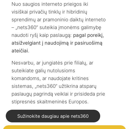
Nuo saugios interneto prieigos iki
visiškai privačių tinklų ir hibridinių
sprendimų ar pramoninio daiktų interneto
– „nets360” suteikia įmonėms galimybę
naudoti ryšį kaip paslaugą:
pagal poreikį,
atsižvelgiant į naudojimą ir pasiruošimą
ateičiai
.
Nesvarbu, ar jungiatės prie filialų, ar
suteikiate galių nutolusioms
komandoms, ar naudojate kritines
sistemas, „nets360” užtikrina atsparų
paslaugų pagrindą veiklai ir prisideda prie
stipresnės skaitmeninės Europos.
Sužinokite daugiau apie nets360