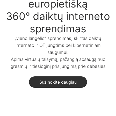
europietišką
360° daiktų interneto
sprendimas
„vieno langelio” sprendimas, skirtas daiktų
interneto ir OT jungtims bei kibernetiniam
saugumui:
Apima virtualų taisymą, pažangią apsaugą nuo
grėsmių ir tiesioginį prisijungimą prie debesies
Sužinokite daugiau