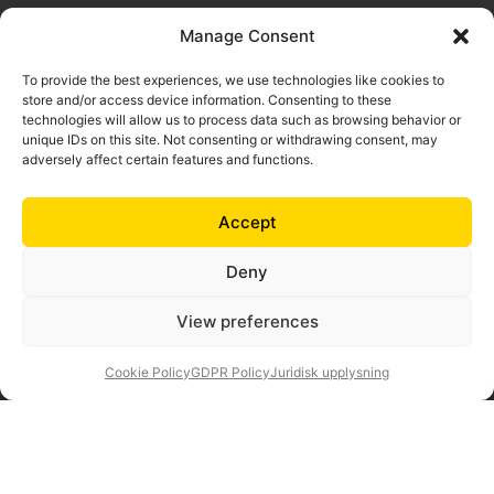
Copyright nets360 OÜ 2025. Alla rättigheter förbehålls
Manage Consent
Juridisk information
|
GDPR-policy
|
Cookie-policy
To provide the best experiences, we use technologies like cookies to
store and/or access device information. Consenting to these
technologies will allow us to process data such as browsing behavior or
unique IDs on this site. Not consenting or withdrawing consent, may
adversely affect certain features and functions.
Accept
Deny
100% Made in Europe for Europe.
nets360:s produkter och tjänster är utformade exklusivt
View preferences
för företag, icke-statliga organisationer och offentliga
institutioner.
Cookie Policy
GDPR Policy
Juridisk upplysning