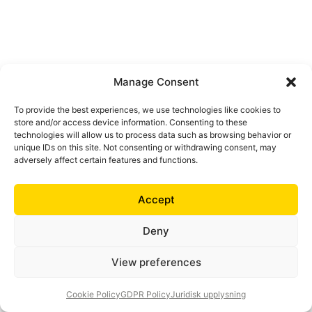
Manage Consent
To provide the best experiences, we use technologies like cookies to
store and/or access device information. Consenting to these
technologies will allow us to process data such as browsing behavior or
unique IDs on this site. Not consenting or withdrawing consent, may
adversely affect certain features and functions.
Router för utökad
Accept
anslutning
Deny
För användning med en router eller en brandvägg
View preferences
UTAN en andra WAN-port
eller för fristående drift som en Internet-router.
Cookie Policy
GDPR Policy
Juridisk upplysning
(Inline: WAN-port = primär Internet-anslutning)