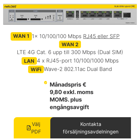
WAN 1
1x 10/100/100 Mbps
RJ45 eller SFP
WAN 2
LTE 4G Cat. 6 upp till 300 Mbps (Dual SIM)
4 x RJ45-port 10/100/1000 Mbps
LAN
Wave-2 802.11ac Dual Band
WiFi
Månadspris €
9,80 exkl. moms
MOMS. plus
engångsavgift
Välj
Kontakta
PDF
försäljningsavdelningen