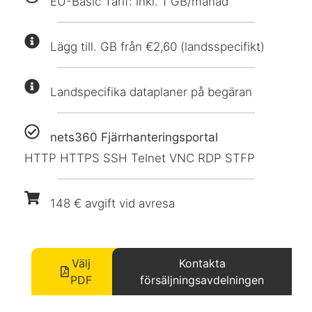
EU-Basic Tarif: inkl. 1 GB/månad
Lägg till. GB från €2,60 (landsspecifikt)
Landspecifika dataplaner på begäran
nets360 Fjärrhanteringsportal
HTTP HTTPS SSH Telnet VNC RDP STFP
148 € avgift vid avresa
Välj
Kontakta
PDF
försäljningsavdelningen