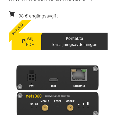
98 € engångsavgift
POPULÄR
Välj
Kontakta
PDF
försäljningsavdelningen